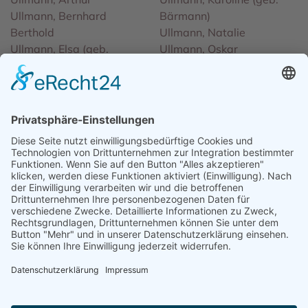
Ullmann, Bernhard
Bärmann)
Berthold
Ullmann, Natalie
Ullmann, Elsa (geb.
Ullmann, Oskar
Heilbrunner)
Ullmann, Regina
Ullmann, Erna
Ullmann, Rosa
Ullmann, Fanny (geb.
Ullmann, Sally
Blum)
Ullmann, Thekla (geb.
Ullmann, Ferdinand
Wertheimer)
Ullmann, Frieda (geb.
Ullmann, Theresia
Hermann)
Urbach, Mechla (geb.
Ullmann, Fritz
Markowiec)
Ullmann, Hilde (geb. May)
Urspringer, Jakob
Ullmann, Isidor
Urspringer, Selma (geb.
Ullmann, Jette (geb.
Bonheim)
Geismar)