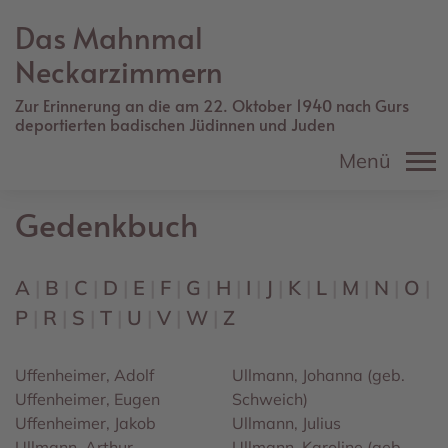
Direkt
Das Mahnmal
zum
Inhalt
Neckarzimmern
Zur Erinnerung an die am 22. Oktober 1940 nach Gurs
deportierten badischen Jüdinnen und Juden
Menü
Gedenkbuch
A
B
C
D
E
F
G
H
I
J
K
L
M
N
O
P
R
S
T
U
V
W
Z
Uffenheimer, Adolf
Ullmann, Johanna (geb.
Uffenheimer, Eugen
Schweich)
Uffenheimer, Jakob
Ullmann, Julius
Ullmann, Arthur
Ullmann, Karoline (geb.