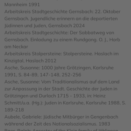
Mannheim 1991
Arbeitskreis Stadtgeschichte Gernsbach: 22. Oktober
Gernsbach. Jugendliche erinnern an die deportierten
Jüdinnen und Juden, Gernsbach 2024
Arbeitskreis Stadtgeschichte: Der Sabbatweg von
Gernsbach. Einladung zu einem Rundgang. O. J., Horb
am Neckar
Arbeitskreis Stolpersteine: Stolpersteine. Haslach im
Kinzigtal, Haslach 2012
Asche, Susanne: 1000 Jahre Grötzingen, Karlsruhe
1991, S. 84-89, 147-148, 252-256
Asche, Susanne: Vom Traditionalismus auf dem Land
zur Anpassung in der Stadt. Geschichte der Juden in
Grötzingen und Durlach 1715 - 1933, in: Heinz
Schmitt/u.a. (Hg.): Juden in Karlsruhe, Karlsruhe 1988, S.
189-218
Aubele, Gabriele: Jüdische Mitbürger in Gengenbach
während der Zeit des Nationalsozialismus. 1983
Baer, Ralph: Ancestry of the Klein family of Jöhlingen,