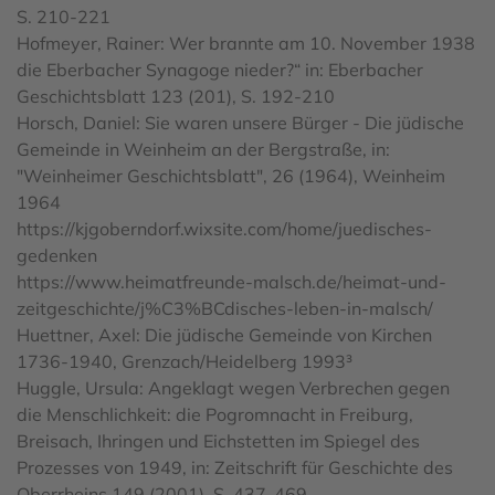
S. 210-221
Hofmeyer, Rainer: Wer brannte am 10. November 1938
die Eberbacher Synagoge nieder?“ in: Eberbacher
Geschichtsblatt 123 (201), S. 192-210
Horsch, Daniel: Sie waren unsere Bürger - Die jüdische
Gemeinde in Weinheim an der Bergstraße, in:
"Weinheimer Geschichtsblatt", 26 (1964), Weinheim
1964
https://kjgoberndorf.wixsite.com/home/juedisches-
gedenken
https://www.heimatfreunde-malsch.de/heimat-und-
zeitgeschichte/j%C3%BCdisches-leben-in-malsch/
Huettner, Axel: Die jüdische Gemeinde von Kirchen
1736-1940, Grenzach/Heidelberg 1993³
Huggle, Ursula: Angeklagt wegen Verbrechen gegen
die Menschlichkeit: die Pogromnacht in Freiburg,
Breisach, Ihringen und Eichstetten im Spiegel des
Prozesses von 1949, in: Zeitschrift für Geschichte des
Oberrheins 149 (2001), S. 437-469