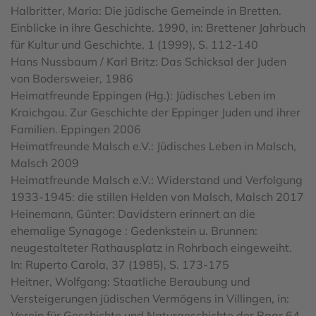
Halbritter, Maria: Die jüdische Gemeinde in Bretten.
Einblicke in ihre Geschichte. 1990, in: Brettener Jahrbuch
für Kultur und Geschichte, 1 (1999), S. 112-140
Hans Nussbaum / Karl Britz: Das Schicksal der Juden
von Bodersweier, 1986
Heimatfreunde Eppingen (Hg.): Jüdisches Leben im
Kraichgau. Zur Geschichte der Eppinger Juden und ihrer
Familien. Eppingen 2006
Heimatfreunde Malsch e.V.: Jüdisches Leben in Malsch,
Malsch 2009
Heimatfreunde Malsch e.V.: Widerstand und Verfolgung
1933-1945: die stillen Helden von Malsch, Malsch 2017
Heinemann, Günter: Davidstern erinnert an die
ehemalige Synagoge : Gedenkstein u. Brunnen:
neugestalteter Rathausplatz in Rohrbach eingeweiht.
In: Ruperto Carola, 37 (1985), S. 173-175
Heitner, Wolfgang: Staatliche Beraubung und
Versteigerungen jüdischen Vermögens in Villingen, in:
Verein für Geschichte und Naturgeschichte der Baar 64