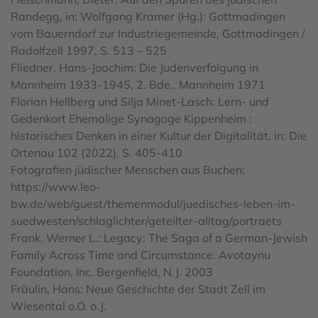
Randegg, in: Wolfgang Kramer (Hg.): Gottmadingen
vom Bauerndorf zur Industriegemeinde, Gottmadingen /
Radolfzell 1997, S. 513 – 525
Fliedner, Hans-Joachim: Die Judenverfolgung in
Mannheim 1933-1945, 2. Bde., Mannheim 1971
Florian Hellberg und Silja Minet-Lasch: Lern- und
Gedenkort Ehemalige Synagoge Kippenheim :
historisches Denken in einer Kultur der Digitalität, in: Die
Ortenau 102 (2022), S. 405-410
Fotografien jüdischer Menschen aus Buchen:
https://www.leo-
bw.de/web/guest/themenmodul/juedisches-leben-im-
suedwesten/schlaglichter/geteilter-alltag/portraets
Frank, Werner L.: Legacy: The Saga of a German-Jewish
Family Across Time and Circumstance. Avotaynu
Foundation, Inc. Bergenfield, N.J. 2003
Fräulin, Hans: Neue Geschichte der Stadt Zell im
Wiesental o.O. o.J.