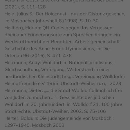
(2021), S. 111-128
Held, Julius S.: Der Holocaust - aus der Distanz gesehen,
in: Mosbacher Jahresheft 8 (1998), S. 10-30
Hellberg, Florian: QR-Codes gegen das Vergessen:
Rheinauer Erinnerungsorte zum Sprechen bringen: ein
Werkstattbericht der Begabten-Arbeitsgemeinschaft
Geschichte des Anne-Frank-Gymnasiums, in: Die
Ortenau 96 (2016), S. 471-476
Herrmann, Andy: Walldorf im Nationalsozialismus :
Gleichschaltung, Verfolgung, Widerstand in einer
nordbadischen Kleinstadt; hrsg.: Vereinigung Walldorfer
Heimatfreunde e.V. 1965, Ubstadt-Weiher u. a, , 2023
Herrmann, Dieter: „... die Stadt Walldorf allmählich frei
von Juden zu machen ..." : Geschichte des jüdischen
Walldorf im 20. Jahrhundert, in: Walldorf 21, 100 Jahre
Stadtrechte, Ubstadt-Weiher, 2002. S. 75-106
Herter, Balduin: Die Judengemeinde von Mosbach :
1297-1940, Mosbach 2008