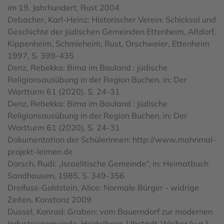
im 19. Jahrhundert, Rust 2004
Debacher, Karl-Heinz: Historischer Verein: Schicksal und
Geschichte der jüdischen Gemeinden Ettenheim, Altdorf,
Kippenheim, Schmieheim, Rust, Orschweier, Ettenheim
1997, S. 399-435
Denz, Rebekka: Bima im Bauland : jüdische
Religionsausübung in der Region Buchen, in: Der
Wartturm 61 (2020), S. 24-31
Denz, Rebekka: Bima im Bauland : jüdische
Religionsausübung in der Region Buchen, in: Der
Wartturm 61 (2020), S. 24-31
Dokumentation der Schülerinnen: http://www.mahnmal-
projekt-leimen.de
Dorsch, Rudi: „Israelitische Gemeinde“, in: Heimatbuch
Sandhausen, 1985, S. 349-356
Dreifuss-Goldstein, Alice: Normale Bürger - widrige
Zeiten, Konstanz 2009
Dussel, Konrad: Graben: vom Bauerndorf zur modernen
Industriegemeinde. Heidelberg, Ubstadt-Weiher [u.a.]