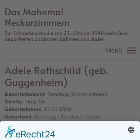
Direkt
Das Mahnmal
zum
Inhalt
Neckarzimmern
Zur Erinnerung an die am 22. Oktober 1940 nach Gurs
deportierten badischen Jüdinnen und Juden
Menü
Adele
Rothschild (geb.
Guggenheim)
Deportationsort
Randegg (Gottmadingen)
Straße
Haus 96
Geburtsdatum
17.02.1869
Geburtsort
Randegg / Konstanz / Baden
Sterbedatum/ -ort
18.11.1940, Gurs,
Internierungslager
Weiteres Schicksal
Deportationsziel: