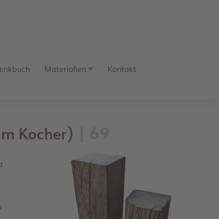
enkbuch
Materialien
Kontakt
am Kocher)
69
a
a