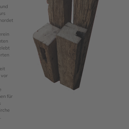
 und
urs
mordet
erein
hten
elebt
rten
eit
 vor
e
en für
s
irche
.