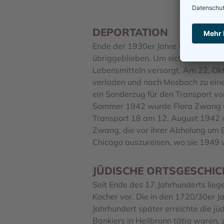
DEPORTATION
Ende der 1930er Jahre waren von 
übriggeblieben. Um sich zu ernähre
Lebensmitteln versorgt. Am 22. Okt
verladen und nach Mosbach zu eine
ein Sonderzug für den Transport v
Sommer 1942 wurde Flora Zwang un
Transport 18 am 12. August 1942 
Zwang, die vor ihrer Abholung um 
Chicago auszureisen, wo sie 1949 v
JÜDISCHE ORTSGESCHIC
Seit Ende des 17.Jahrhunderts lie
Kocher vor. Die in den 1720/30er J
Jahrhundert später erreichte die j
Bankiers in Heilbronn tätig waren,