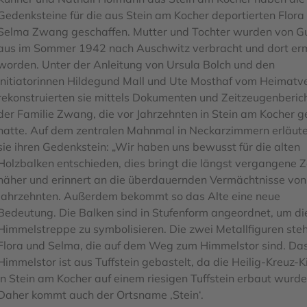
Gedenksteine für die aus Stein am Kocher deportierten Flora
Selma Zwang geschaffen. Mutter und Tochter wurden von G
aus im Sommer 1942 nach Auschwitz verbracht und dort er
worden. Unter der Anleitung von Ursula Bolch und den
Initiatorinnen Hildegund Mall und Ute Mosthaf vom Heimatv
rekonstruierten sie mittels Dokumenten und Zeitzeugenberic
der Familie Zwang, die vor Jahrzehnten in Stein am Kocher g
hatte. Auf dem zentralen Mahnmal in Neckarzimmern erläute
sie ihren Gedenkstein: „Wir haben uns bewusst für die alten
Holzbalken entschieden, dies bringt die längst vergangene Z
näher und erinnert an die überdauernden Vermächtnisse von
Jahrzehnten. Außerdem bekommt so das Alte eine neue
Bedeutung. Die Balken sind in Stufenform angeordnet, um di
Himmelstreppe zu symbolisieren. Die zwei Metallfiguren steh
Flora und Selma, die auf dem Weg zum Himmelstor sind. Da
Himmelstor ist aus Tuffstein gebastelt, da die Heilig-Kreuz-K
in Stein am Kocher auf einem riesigen Tuffstein erbaut wurde
Daher kommt auch der Ortsname ‚Stein‘.