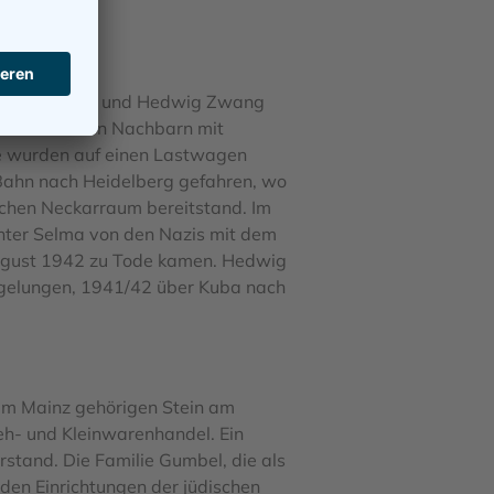
n Flora Zwang und Hedwig Zwang
 aber auch von Nachbarn mit
ie wurden auf einen Lastwagen
 Bahn nach Heidelberg gefahren, wo
ichen Neckarraum bereitstand. Im
hter Selma von den Nazis mit dem
August 1942 zu Tode kamen. Hedwig
 gelungen, 1941/42 über Kuba nach
tum Mainz gehörigen Stein am
eh- und Kleinwarenhandel. Ein
rstand. Die Familie Gumbel, die als
 den Einrichtungen der jüdischen