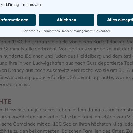
der früheren jüdischen Gemeinde Stein nur noch die Witwe
n, arbeiteten sie für Landwirte als Taglöhnerinnen, wurden
ober 1940 holte man sie direkt von einem Kartoffelacker. S
r Sammelstelle verbracht. Von dort aus wurden sie mit der
on hunderte Jüdinnen und Juden aus Heidelberg und dem östl
d ihre in von Ludwigshafen aus nach Gurs deportierte Toc
von Drancy aus nach Auschwitz verbracht, wo sie am 31. 
Einwanderungspapiere für die USA beantragt hatte, war es
erstorben ist.
HTE
gen Hinweise auf jüdisches Leben in dem damals zum Erzbis
ahren erwähnten rund zehn jüdischen Familien lebten vom Vi
üdische Gemeinde mit ca. 130 Seelen ihren höchsten Mitgliede
 zählte zu den bekanntesten jüdischen Familien des Ortes. Zu