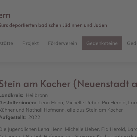
ern
Gurs deportierten badischen Jüdinnen und Juden
stätte
Projekt
Förderverein
Gedenksteine
Ged
Stein am Kocher (Neuenstadt 
Landkreis
Heilbronn
Gestalter:innen
Lena Henn, Michelle Ueber, Pia Herold, Lar
Kühner und Nathali Hofmann. alle aus Stein am Kocher
Aufgestellt
2022
Die Jugendlichen Lena Henn, Michelle Ueber, Pia Herold, Lar
Kühner und Nathali Hofmann aus Stein am Kocher haben die