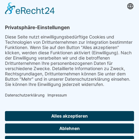
beherbergte immer auch jüdische Patienten.
DIE NAMEN DER DEPORTIERTEN
AUS GEISINGEN
QUELLEN
Janzowski, Frank: Die NS-Vergangenheit in der Heil- und
Pflegeanstalt Wiesloch. Ubstadt-Weiher. u. a. 2015
Pro Stolpersteine Vilingen-Schwenningen e. V.: Die
Deportation jüdischer Villinger und Villinger nach Gurs
22. Oktober 1940, Villingen (2020)
Footer
Cookie-Einstellungen
Datenschutz
Impressum