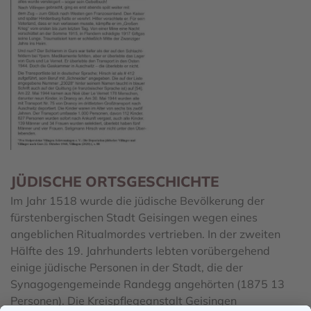
JÜDISCHE ORTSGESCHICHTE
Im Jahr 1518 wurde die jüdische
Bevölkerung der
fürstenbergischen Stadt Geisingen wegen eines
angeblichen Ritualmordes vertrieben. In der zweiten
Hälfte des 19. Jahrhunderts lebten vorübergehend
einige jüdische Personen in der Stadt, die der
Synagogengemeinde Randegg angehörten (1875 13
Personen). Die Kreispflegeanstalt Geisingen