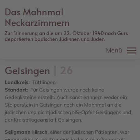
Direkt
Das Mahnmal
zum
Inhalt
Neckarzimmern
Zur Erinnerung an die am 22. Oktober 1940 nach Gurs
deportierten badischen Jüdinnen und Juden
Menü
Geisingen
26
Landkreis
Tuttlingen
Standort
Für Geisingen wurde noch keine
Gedenksteine erstellt. Auch sonst erinnern weder ein
Stolperstein in Geisingen noch ein Mahnmal an die
jüdischen und nichtjüdischen NS-Opfer Geisingens und
der Kreispflegeanstalt Geisingen.
Seligmann Hirsch
, einer der jüdischen Patienten, war
wegen eines Kriegstraumas in der Kreispfleganstalt