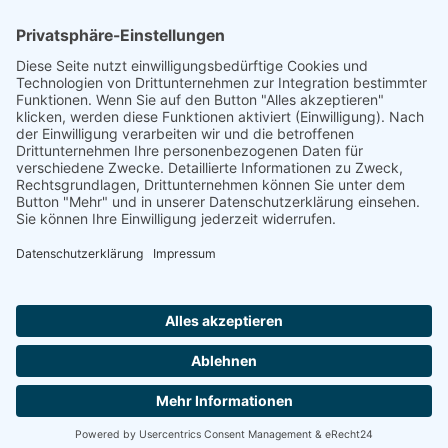
Quelle
Das Schicksal der Karlsruher Juden im Dritten
Reich - Josef Werner
Footer
Cookie-Einstellungen
Datenschutz
Impressum
intern
by