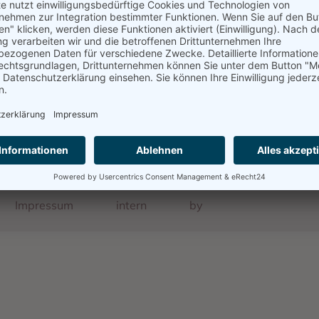
Impressum
intern
by