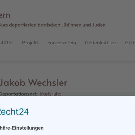
ern
Gurs deportierten badischen Jüdinnen und Juden
stätte
Projekt
Förderverein
Gedenksteine
Ged
Jakob
Wechsler
Deportationsort
Karlsruhe
Straße
Herrenstraße 14
Geburtsdatum
24.01.1882
Geburtsort
Schwabach / - / Bayern
Sterbedatum/ -ort
für tot erklärt
Weiteres Schicksal
22.10.1940 Gurs, später Ausschwitz