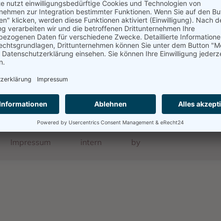
Quelle
Das Schicksal der Karlsruher Juden im Dritten Reich 
Impressum
intern
by