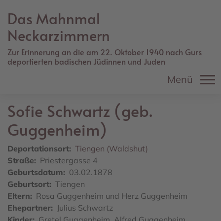
Direkt
Das Mahnmal
zum
Inhalt
Neckarzimmern
Zur Erinnerung an die am 22. Oktober 1940 nach Gurs
deportierten badischen Jüdinnen und Juden
Menü
Sofie
Schwartz (geb.
Guggenheim)
Deportationsort
Tiengen (Waldshut)
Straße
Priestergasse 4
Geburtsdatum
03.02.1878
Geburtsort
Tiengen
Eltern
Rosa Guggenheim und Herz Guggenheim
Ehepartner
Julius Schwartz
Kinder
Gretel Guggenheim, Alfred Guggenheim