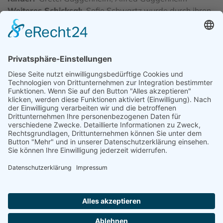
Weiteres Schicksal
Sofie Schwartz wurde durch ihren
Sohn Alfred aus dem Lager geholt, Sie floh Südafrika.
Ein Stolperstein vor ihrem Haus in der Priestergasse 4
in Tiengen erinnert an sie.
Quelle
Gedenkbuch Bundesarchiv; Petri, Dieter: Die
Tiengener Juden, Konstanz 1982; Freundeskreis
jüdisches Leben in Tiengen: "Gegen das Vergessen.
Stolpersteine in Tiengen und Waldshut für die Opfer
des Nationalsozialismus 1933-1945", Waldshut-
Tiengen 2012