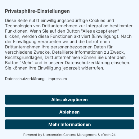
22.10.1940, Gurs, Internierungslager
Drancy, Sammellager
Auschwitz, Vernichtungslager
Footer
Cookie-Einstellungen
Datenschutz
Impressum
intern
by