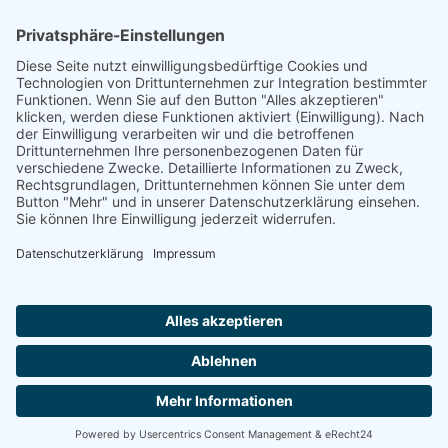
Drancy, Sammellager
10.08.1942, Auschwitz, Vernichtungslager
Footer
Cookie-Einstellungen
Datenschutz
Impressum
intern
by