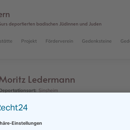
ern
Gurs deportierten badischen Jüdinnen und Juden
stätte
Projekt
Förderverein
Gedenksteine
Ged
Moritz
Ledermann
Deportationsort
Sinsheim
Geburtsdatum
19.03.1865
Geburtsort
Weiler / Kreuznach / Rheinprovinz
Sterbedatum/ -ort
06.11.1940, Gurs, Internierungslager
Weiteres Schicksal
Deportationsziel:
ab Baden - Pfalz - Saarland