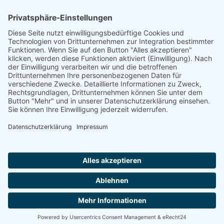
16.08.1942 Ausschwitz, Stolpersteinverlegung/ Juli
2003/ Eckerstraße 4
Quelle
Meckel, Marlies: Den Opfern ihre Namen
zurückgeben. Stolpersteine in Freiburg, Freiburg 2006;
Footer
Cookie-Einstellungen
Datenschutz
Impressum
intern
by