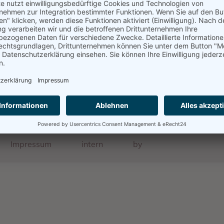
Quelle
Das Schicksal der Karlsruher Juden im Dritten Reich
Impressum
intern
by