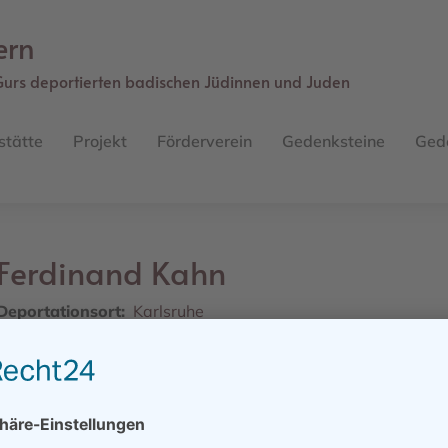
ern
Gurs deportierten badischen Jüdinnen und Juden
stätte
Projekt
Förderverein
Gedenksteine
Ged
Ferdinand
Kahn
Deportationsort
Karlsruhe
Straße
Schubertstraße 2 (Gerwigstraße 36)
Geburtsdatum
26.11.1891
Geburtsort
Liedolsheim / Karlsruhe
Sterbedatum/ -ort
24.11.1940 (25.11.1940) Dachau
Weiteres Schicksal
17.09.1940 Dachau