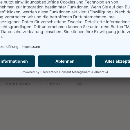
Quelle
Das Schicksal der Karlsruher Juden im Dritten Reich
Impressum
intern
by