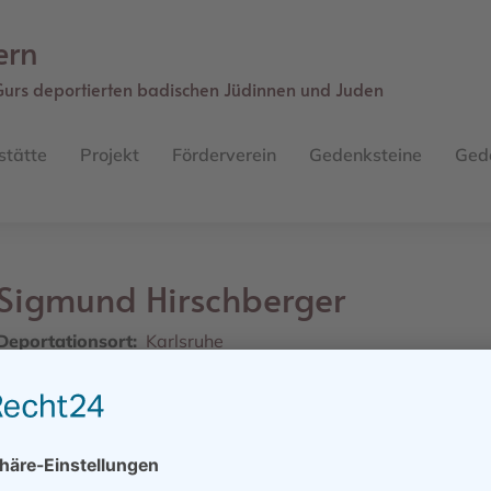
ern
Gurs deportierten badischen Jüdinnen und Juden
stätte
Projekt
Förderverein
Gedenksteine
Ged
Sigmund
Hirschberger
Deportationsort
Karlsruhe
Straße
Weifenstraße 6
Geburtsdatum
15.11.1878
Geburtsort
Oberlauringen / Königshofen
Sterbedatum/ -ort
für tod erklärt
Weiteres Schicksal
22.10.1940 Gurs, 10.08.1942 Ausschw