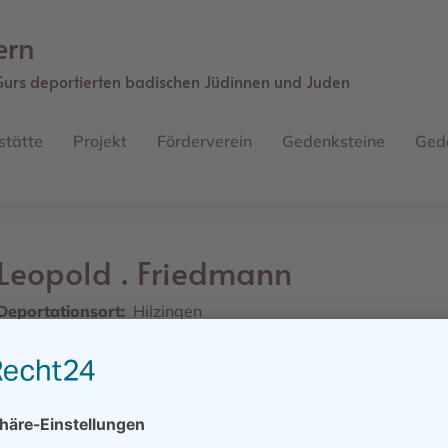
ern
Gurs deportierten badischen Jüdinnen und Juden
stätte
Projekt
Förderverein
Gedenksteine
Ged
Leopold .
Friedmann
Deportationsort
Hilzingen
Straße
Landesasyl
Geburtsdatum
07.09.1866
Geburtsort
Kuppenheim / Rastatt / Baden
Sterbedatum/ -ort
11.01.1941, Gurs, Internierungslager
Weiteres Schicksal
Deportationsziel: