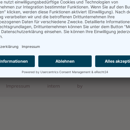
ab Baden - Pfalz - Saarland
22.10.1940, Gurs, Internierungslager
Impressum
intern
by