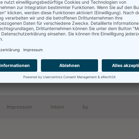
ab Baden - Pfalz - Saarland
22.10.1940, Gurs, Internierungslager
Drancy, Sammellager
28.08.1942, Auschwitz, Vernichtungslager
Impressum
intern
by