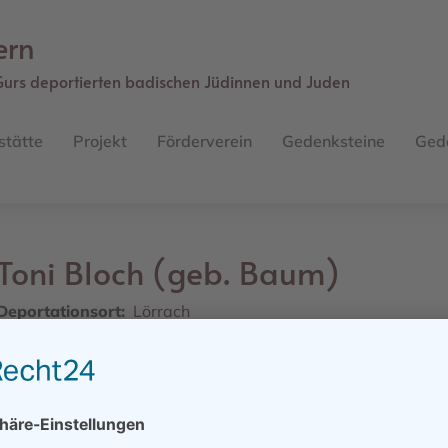
ern
Gurs deportierten badischen Jüdinnen und Juden
stätte
Projekt
Förderverein
Gedenksteine
Ged
Toni
Bloch (geb. Baum)
Deportationsort
Lörrach
Straße
Grabenstraße 15
Geburtsdatum
23.04.1889
Geburtsort
Nonnenweier / Lahr / Baden
Sterbedatum/ -ort
31.12.1942, Auschwitz (für tot erklärt)
Weiteres Schicksal
Deportationsziel: