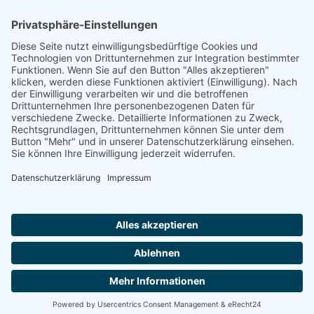
Drancy, Sammellager
10.08.1942, Auschwitz, Vernichtungslager
Footer
Cookie-Einstellungen
Datenschutz
Impressum
intern
by