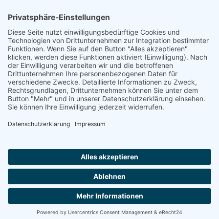
Apfel/6000000021505053133?
through=6000000021505326125
Footer
Cookie-Einstellungen
Datenschutz
Impressum
intern
by